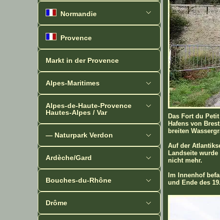
Normandie
Provence
Markt in der Provence
Alpes-Maritimes
Alpes-de-Haute-Provence
Hautes-Alpes / Var
Das Fort du Peti
Hafens von Brest
breiten Wassergr
— Naturpark Verdon
Auf der Atlantiks
Landseite wurde 
Ardèche/Gard
nicht mehr.
Im Innenhof befa
Bouches-du-Rhône
und Ende des 19. 
Drôme