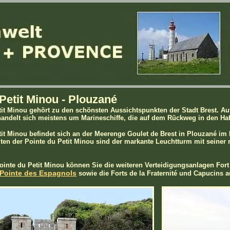
Petit Minou - Plouzané
tit Minou gehört zu den schönsten Aussichtspunkten der Stadt Brest. A
andelt sich meistens um Marineschiffe, die auf dem Rückweg in den Haf
tit Minou befindet sich an der Meerenge Goulet de Brest in Plouzané im 
en der Pointe du Petit Minou sind der markante Leuchtturm mit seiner r
inte du Petit Minou können Sie die weiteren Verteidigungsanlagen Fort
Pointe des Espagnols
sowie die Forts de la Fraternité und Capucins a