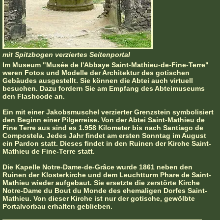
mit Spitzbogen verziertes Seitenportal
Im Museum "Musée de l'Abbaye Saint-Mathieu-de-Fine-Terre"
weren Fotos und Modelle der Architektur des gotischen
Gebäudes ausgestellt. Sie können die Abtei auch virtuell
besuchen. Dazu fordern Sie am Empfang des Abteimuseums
den Flashcode an.
Ein mit einer Jakobsmuschel verzierter Grenzstein symbolisiert
den Beginn einer Pilgerreise. Von der Abtei Saint-Mathieu de
Fine Terre aus sind es 1.958 Kilometer bis nach Santiago de
Compostela. Jedes Jahr findet am ersten Sonntag im August
ein Pardon statt. Dieses findet in den Ruinen der Kirche Saint-
Mathieu de Fine-Terre statt.
Die Kapelle Notre-Dame-de-Grâce wurde 1861 neben den
Ruinen der Klosterkirche und dem Leuchtturm Phare de Saint-
Mathieu wieder aufgebaut. Sie ersetzte die zerstörte Kirche
Notre-Dame du Bout du Monde des ehemaligen Dorfes Saint-
Mathieu. Von dieser Kirche ist nur der gotische, gewölbte
Portalvorbau erhalten geblieben.