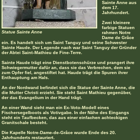
Sainte Anne aus
dem 17.
Jahrhundert.
Zwei kleinere
farbige Statuen
Statue Sainte Anne
rahmen Notre
Dame de Grâce
ein. Es handelt sich um Saint Tanguy und seine Schwester
Sainte Haude. Der Legende nach war Saint Tanguy der Gründer
der Abtei Saint-Mathieu de Fine-Terre.
Sainte Haude trägt eine Dienstbotenschürze und prangert ihre
Schwiegermutter dafür an, dass sie das Verbrechen, dem sie
zum Opfer fiel, angestiftet hat. Haude trägt die Spuren ihrer
Enthauptung am Hals.
An der Nordwand befindet sich die Statue der Sainte Anne, die
die Mutter Christi erzieht. Sie steht Saint Mathieu gegenüber,
der das Evangelium in der Hand trägt.
An einer Wand sieht man ein Ex-Voto-Modell eines
Fischersegelboots als Votivgabe. In der Nähe des Eingangs
steht ein Taufbecken, das aus einer einfachen achteckigen
Granitschale besteht.
Die Kapelle Notre-Dame-de-Grâce wurde Ende des 20.
Jahrhunderts restauriert.