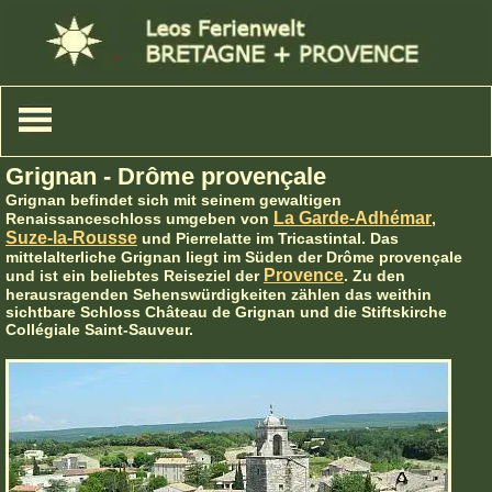
Grignan - Drôme provençale
Grignan befindet sich mit seinem gewaltigen
La Garde-Adhémar
Renaissanceschloss umgeben von
,
Suze-la-Rousse
und Pierrelatte im Tricastintal. Das
mittelalterliche Grignan liegt im Süden der Drôme provençale
Provence
und ist ein beliebtes Reiseziel der
. Zu den
herausragenden Sehenswürdigkeiten zählen das weithin
sichtbare Schloss Château de Grignan und die Stiftskirche
Collégiale Saint-Sauveur.