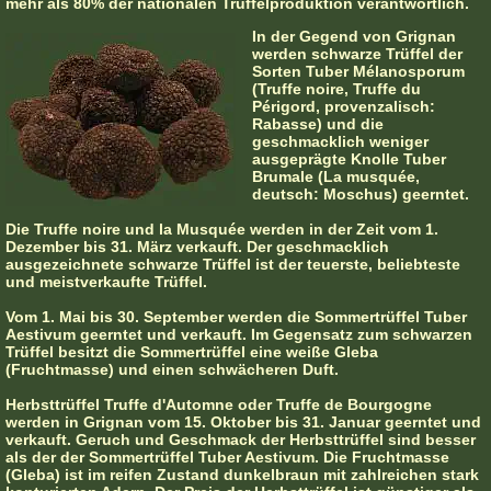
mehr als 80% der nationalen Trüffelproduktion verantwortlich.
In der Gegend von Grignan
werden schwarze Trüffel der
Sorten Tuber Mélanosporum
(Truffe noire, Truffe du
Périgord, provenzalisch:
Rabasse) und die
geschmacklich weniger
ausgeprägte Knolle Tuber
Brumale (La musquée,
deutsch: Moschus) geerntet.
Die Truffe noire und la Musquée werden in der Zeit vom 1.
Dezember bis 31. März verkauft. Der geschmacklich
ausgezeichnete schwarze Trüffel ist der teuerste, beliebteste
und meistverkaufte Trüffel.
Vom 1. Mai bis 30. September werden die Sommertrüffel Tuber
Aestivum geerntet und verkauft. Im Gegensatz zum schwarzen
Trüffel besitzt die Sommertrüffel eine weiße Gleba
(Fruchtmasse) und einen schwächeren Duft.
Herbsttrüffel Truffe d'Automne oder Truffe de Bourgogne
werden in Grignan vom 15. Oktober bis 31. Januar geerntet und
verkauft. Geruch und Geschmack der Herbsttrüffel sind besser
als der der Sommertrüffel Tuber Aestivum. Die Fruchtmasse
(Gleba) ist im reifen Zustand dunkelbraun mit zahlreichen stark