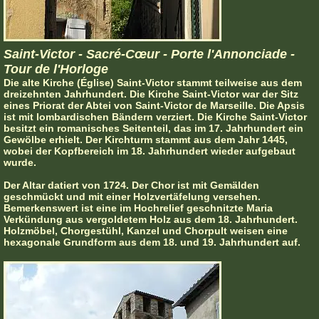
Saint-Victor - Sacré-Cœur - Porte l'Annonciade -
Tour de l'Horloge
Die alte Kirche (Église) Saint-Victor stammt teilweise aus dem
dreizehnten Jahrhundert. Die Kirche Saint-Victor war der Sitz
eines Priorat der Abtei von Saint-Victor de Marseille. Die Apsis
ist mit lombardischen Bändern verziert. Die Kirche Saint-Victor
besitzt ein romanisches Seitenteil, das im 17. Jahrhundert ein
Gewölbe erhielt. Der Kirchturm stammt aus dem Jahr 1445,
wobei der Kopfbereich im 18. Jahrhundert wieder aufgebaut
wurde.
Der Altar datiert von 1724. Der Chor ist mit Gemälden
geschmückt und mit einer Holzvertäfelung versehen.
Bemerkenswert ist eine im Hochrelief geschnitzte Maria
Verkündung aus vergoldetem Holz aus dem 18. Jahrhundert.
Holzmöbel, Chorgestühl, Kanzel und Chorpult weisen eine
hexagonale Grundform aus dem 18. und 19. Jahrhundert auf.