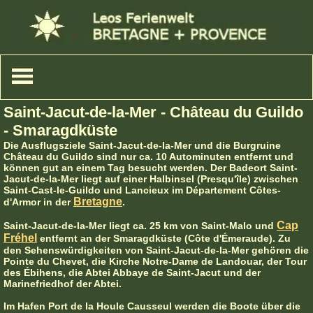
Saint-Jacut-de-la-Mer - Château du Guildo
- Smaragdküste
Die Ausflugsziele Saint-Jacut-de-la-Mer und die Burgruine
Château du Guildo sind nur ca. 10 Autominuten entfernt und
können gut an einem Tag besucht werden. Der Badeort Saint-
Jacut-de-la-Mer liegt auf einer Halbinsel (Presqu'île) zwischen
Saint-Cast-le-Guildo und Lancieux im Département Côtes-
Bretagne
d'Armor in der
.
Cap
Saint-Jacut-de-la-Mer liegt ca. 25 km von Saint-Malo und
Fréhel
entfernt an der Smaragdküste (Côte d'Émeraude). Zu
den Sehenswürdigkeiten von Saint-Jacut-de-la-Mer gehören die
Pointe du Chevet, die Kirche Notre-Dame de Landouar, der Tour
des Ébihens, die Abtei Abbaye de Saint-Jacut und der
Marinefriedhof der Abtei.
Im Hafen Port de la Houle Causseul werden die Boote über die