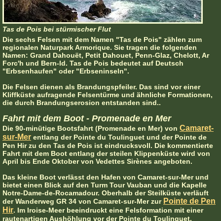
Tas de Pois bei stürmischer Flut
Die sechs Felsen mit dem Namen "Tas de Pois" zählen zum
regionalen Naturpark Armorique. Sie tragen die folgenden
Namen: Grand Dahouët, Petit Dahouet, Penn-Glaz, Chelott, Ar
Forc'h und Bern-Id. Tas de Pois bedeutet auf Deutsch
"Erbsenhaufen" oder "Erbseninseln".
Die Felsen dienen als Brandungspfeiler. Das sind vor einer
Kliffküste aufragende Felsentürme und ähnliche Formationen,
die durch Brandungserosion entstanden sind..
Fahrt mit dem Boot - Promenade en Mer
Camaret-
Die 90-minütige Bootsfahrt (Promenade en Mer) von
sur-Mer
entlang der Pointe du Toulinguet und der Pointe de
Pen Hir zu den Tas de Pois ist eindrucksvoll. Die kommentierte
Fahrt mit dem Boot entlang der steilen Klippenküste wird von
April bis Ende Oktober von Vedettes Sirènes angeboten.
Das kleine Boot verlässt den Hafen von Camaret-sur-Mer und
bietet einen Blick auf den Turm Tour Vauban und die Kapelle
Notre-Dame-de-Rocamadour. Oberhalb der Steilküste verläuft
Pointe de Pen
der Wanderweg GR 34 von Camaret-sur-Mer zur
Hir
. Im Iroise-Meer beeindruckt eine Felsformation mit einer
rautenartigen Aushöhlung vor der Pointe du Toulinguet.