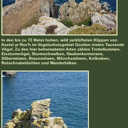
In den bis zu 72 Meter hohen, wild zerklüfteten Klippen von
Kastel ar Roc'h im Vogelschutzgebiet Goulien nisten Tausende
Vögel. Zu den hier beheimateten Arten zählen Trottellummen,
Eissturmvögel, Sturmschwalben, Haubenkormorane,
Silbermöwen, Braunmöwen, Mönchsmöwen, Kolkraben,
Rotschnabeldohlen und Wanderfalken.