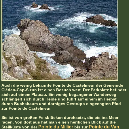
Auch die wenig bekannte Pointe de Castelmeur der Gemeinde
Cléden-Cap-Sizun ist einen Besuch wert. Der Parkplatz befindet
sich auf einem Plateau. Ein wenig begangener Wanderweg
schlängelt sich durch Heide und führt auf einem im Herbst
durch Buchsbaum und dorniges Gestrüpp eingeengten Pfad
zur Pointe de Castelmeur.
Sie ist von großen Felsblöcken durchsetzt, die bis ins Meer
ragen. Von dort aus hat man einen herrlichen Blick auf die
Pointe du Millier
Pointe du Van
Steilküste von der
bis zur
.