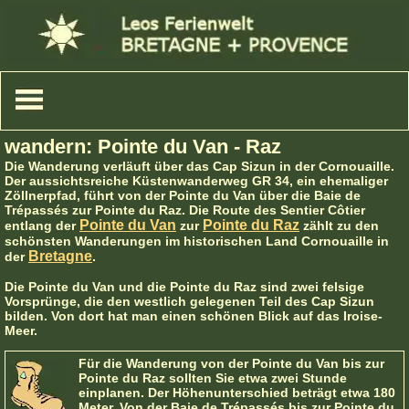
wandern: Pointe du Van - Raz
Die Wanderung verläuft über das Cap Sizun in der Cornouaille.
Der aussichtsreiche Küstenwanderweg GR 34, ein ehemaliger
Zöllnerpfad, führt von der Pointe du Van über die Baie de
Trépassés zur Pointe du Raz. Die Route des Sentier Côtier
Pointe du Van
Pointe du Raz
entlang der
zur
zählt zu den
schönsten Wanderungen im historischen Land Cornouaille in
Bretagne
der
.
Die Pointe du Van und die Pointe du Raz sind zwei felsige
Vorsprünge, die den westlich gelegenen Teil des Cap Sizun
bilden. Von dort hat man einen schönen Blick auf das Iroise-
Meer.
Für die Wanderung von der Pointe du Van bis zur
Pointe du Raz sollten Sie etwa zwei Stunde
einplanen. Der Höhenunterschied beträgt etwa 180
Meter. Von der Baie de Trépassés bis zur Pointe du