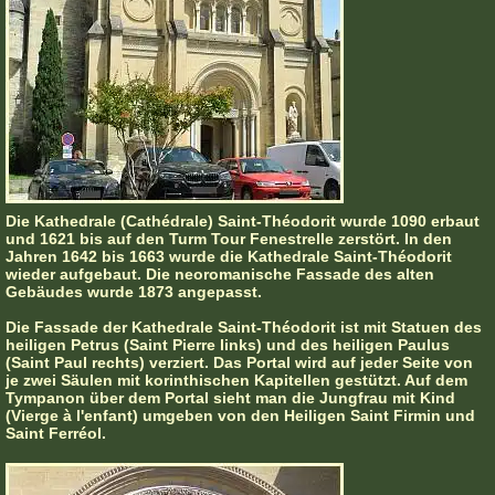
Die Kathedrale (Cathédrale) Saint-Théodorit wurde 1090 erbaut
und 1621 bis auf den Turm Tour Fenestrelle zerstört. In den
Jahren 1642 bis 1663 wurde die Kathedrale Saint-Théodorit
wieder aufgebaut. Die neoromanische Fassade des alten
Gebäudes wurde 1873 angepasst.
Die Fassade der Kathedrale Saint-Théodorit ist mit Statuen des
heiligen Petrus (Saint Pierre links) und des heiligen Paulus
(Saint Paul rechts) verziert. Das Portal wird auf jeder Seite von
je zwei Säulen mit korinthischen Kapitellen gestützt. Auf dem
Tympanon über dem Portal sieht man die Jungfrau mit Kind
(Vierge à l'enfant) umgeben von den Heiligen Saint Firmin und
Saint Ferréol.