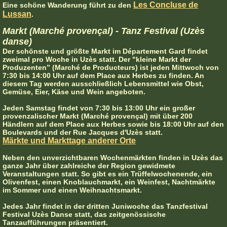
Les Concluse de
Eine schöne Wanderung führt zu den
Lussan
.
Markt (Marché provençal) - Tanz Festival (Uzès
danse)
Der schönste und größte Markt im Département Gard findet
zweimal pro Woche in Uzès statt. Der "kleine Markt der
Produzenten” (Marché de Producteurs) ist jeden Mittwoch von
7:30 bis 14:00 Uhr auf dem Place aux Herbes zu finden. An
diesem Tag werden ausschließlich Lebensmittel wie Obst,
Gemüse, Eier, Käse und Wein angeboten.
Jeden Samstag findet von 7:30 bis 13:00 Uhr ein großer
provenzalischer Markt (Marché provençal) mit über 200
Händlern auf dem Place aux Herbes sowie bis 18:00 Uhr auf den
Boulevards und der Rue Jacques d'Uzès statt.
Märkte und Markttage anderer Orte
Neben den unverzichtbaren Wochenmärkten finden in Uzès das
ganze Jahr über zahlreiche der Region gewidmete
Veranstaltungen statt. So gibt es ein Trüffelwochenende, ein
Olivenfest, einen Knoblauchmarkt, ein Weinfest, Nachtmärkte
im Sommer und einen Weihnachtsmarkt.
Jedes Jahr findet in der dritten Juniwoche das Tanzfestival
Festival Uzès Danse statt, das zeitgenössische
Tanzaufführungen präsentiert.