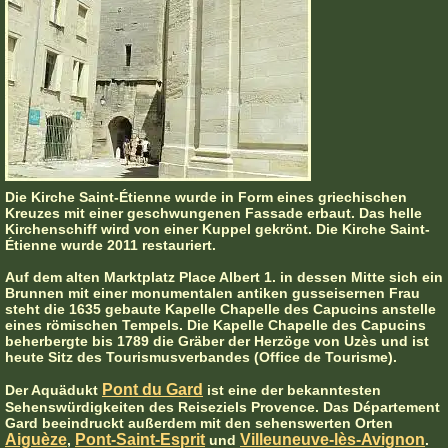
Die Kirche Saint-Étienne wurde in Form eines griechischen
Kreuzes mit einer geschwungenen Fassade erbaut. Das helle
Kirchenschiff wird von einer Kuppel gekrönt. Die Kirche Saint-
Étienne wurde 2011 restauriert.
Auf dem alten Marktplatz Place Albert 1. in dessen Mitte sich ein
Brunnen mit einer monumentalen antiken gusseisernen Frau
steht die 1635 gebaute Kapelle Chapelle des Capucins anstelle
eines römischen Tempels. Die Kapelle Chapelle des Capucins
beherbergte bis 1789 die Gräber der Herzöge von Uzès und ist
heute Sitz des Tourismusverbandes (Office de Tourisme).
Pont du Gard
Der Aquädukt
ist eine der bekanntesten
Sehenswürdigkeiten des Reiseziels Provence. Das Département
Gard beeindruckt außerdem mit den sehenswerten Orten
Aiguèze
Pont-Saint-Esprit
Villeuneuve-lès-Avignon
,
und
.