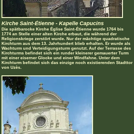
Kirche Saint-Étienne - Kapelle Capucins
Die spätbarocke Kirche Église Saint-Étienne wurde 1764 bis
1774 an Stelle einer alten Kirche erbaut, die während der
Religionskriege zerstört wurde. Nur der mächtige quadratische
Kirchturm aus dem 13. Jahrhundert blieb erhalten. Er wurde als
Wachturm und Verteidigungsturm genutzt. Auf der Terrasse des
Kirchturms befindet sich ein runder kleinerer gemauerter Turm
mit einer eiserner Glocke und einer Windfahne. Unter dem
Kirchturm befindet sich das einzige noch existierenden Stadttor
von Uzès.