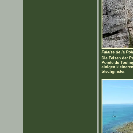
Falaise de la Poi
Die Felsen der Po
Pointe du Touling
einigen kleinere
Stechginster.