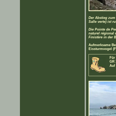
Der Abstieg zum
Salle verte) ist 
Die Pointe de Pen
naturel régional
Finistère in der 
Aufmerksame Beob
Eissturmvogel (F
Für
GR 
Auf