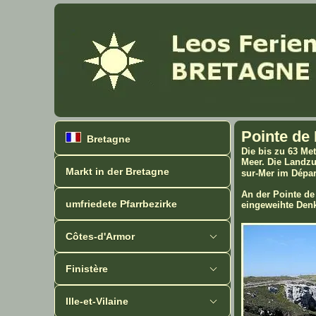
Pointe de 
Bretagne
Die bis zu 63 Met
Meer. Die Landzu
Markt in der Bretagne
sur-Mer im Dépar
An der Pointe de
umfriedete Pfarrbezirke
eingeweihte Denk
Côtes-d'Armor
Finistère
Ille-et-Vilaine