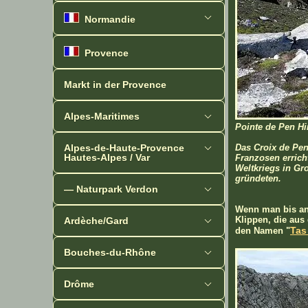
Normandie
Provence
Markt in der Provence
Alpes-Maritimes
Pointe de Pen Hi
Alpes-de-Haute-Provence
Das Croix de Pen
Hautes-Alpes / Var
Franzosen errich
Weltkriegs in Gr
gründeten.
— Naturpark Verdon
Wenn man bis an 
Klippen, die aus
Ardèche/Gard
Tas
den Namen "
Bouches-du-Rhône
Drôme