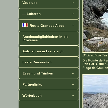
Vaucluse
— Luberon
Route Grandes Alpes
Anreisemöglichkeiten in die
Provence
Autofahren in Frankreich
Blick auf die Tas
Die Pointe de Pe
beste Reisezeiten
Pen Hat. Östlich
Plage de Goulien.
Essen und Trinken
Partnerlinks
Wörterbuch