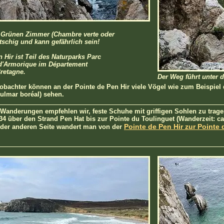
 Grünen Zimmer (Chambre verte oder
rutschig und kann gefährlich sein!
 Hir ist Teil des Naturparks Parc
 d'Armorique im Département
Bretagne.
Der Weg führt unter 
achter können an der Pointe de Pen Hir viele Vögel wie zum Beispiel 
ulmar boréal) sehen.
 Wanderungen empfehlen wir, feste Schuhe mit griffigen Sohlen zu trag
34 über den Strand Pen Hat bis zur Pointe du Toulinguet (Wanderzeit: ca
Pointe de Pen Hir zur Pointe 
 der anderen Seite wandert man von der