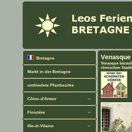
Venasque 
Bretagne
Venasque bezaube
römischen Stadtm
Markt in der Bretagne
umfriedete Pfarrbezirke
Côtes-d'Armor
Finistère
Ille-et-Vilaine