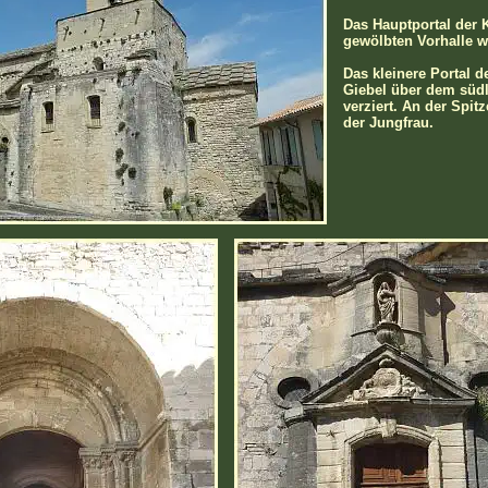
Das Hauptportal der 
gewölbten Vorhalle w
Das kleinere Portal 
Giebel über dem südli
verziert. An der Spit
der Jungfrau.