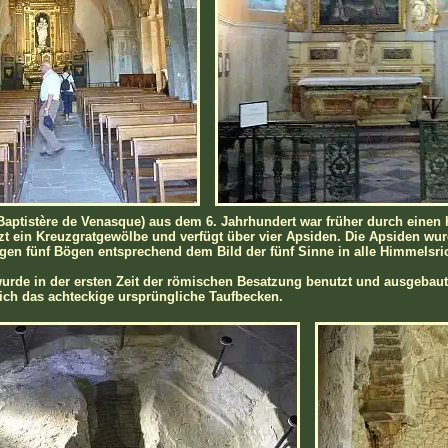
(Baptistère de Venasque) aus dem 6. Jahrhundert war früher durch eine
tzt ein Kreuzgratgewölbe und verfügt über vier Apsiden. Die Apsiden wu
gen fünf Bögen entsprechend dem Bild der fünf Sinne in alle Himmelsri
wurde in der ersten Zeit der römischen Besatzung benutzt und ausgebaut
ich das achteckige ursprüngliche Taufbecken.