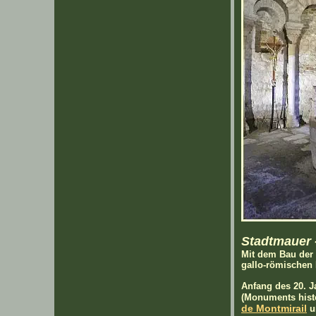
Stadtmauer 
Mit dem Bau der 
gallo-römischen 
Anfang des 20. J
(Monuments histo
de Montmirail
u