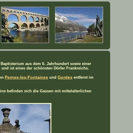
 Baptisterium aus dem 6. Jahrhundert sowie einer
nd ist eines der schönsten Dörfer Frankreichs.
Pernes-les-Fontaines
Gordes
von
und
entfernt im
ne befinden sich die Gassen mit mittelalterlichen