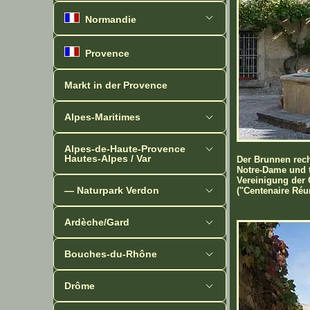
Normandie
Provence
Markt in der Provence
Alpes-Maritimes
Alpes-de-Haute-Provence
Hautes-Alpes / Var
Der Brunnen rech
Notre-Dame und tr
Vereinigung der 
— Naturpark Verdon
("Centenaire Réu
Ardèche/Gard
Bouches-du-Rhône
Drôme